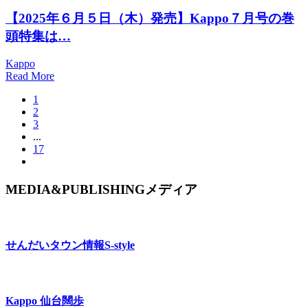
【2025年６月５日（木）発売】Kappo７月号の巻
頭特集は…
Kappo
Read More
1
2
3
...
17
MEDIA&PUBLISHING
メディア
せんだいタウン情報
S-style
Kappo 仙台闊歩