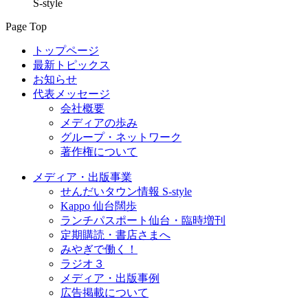
S-style
Page Top
トップページ
最新トピックス
お知らせ
代表メッセージ
会社概要
メディアの歩み
グループ・ネットワーク
著作権について
メディア・出版事業
せんだいタウン情報 S-style
Kappo 仙台闊歩
ランチパスポート仙台・臨時増刊
定期購読・書店さまへ
みやぎで働く！
ラジオ３
メディア・出版事例
広告掲載について