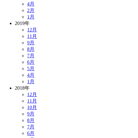
4月
2月
1月
2019年
12月
11月
9月
8月
7月
6月
5月
4月
1月
2018年
12月
11月
10月
9月
8月
7月
6月