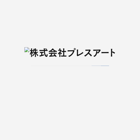
2つの事業を活性化する上で欠かせないのが、自
社媒体の歴史とともに培ってきた「編集力」です。
タイムリーな情報収集力はもとより、豊富な実績と
データに基づき、新たな切り口で地域の情報を紹
介するマーケティング志向の編集手法により、ステ
ークホルダーの皆様に高い共感度で支持していた
だける事業を推進しております。
近年は、編集部主導の販売戦略も展開しており、編
集スタッフ自らが書店やコンビニエンスストア等を
訪問し、販売チャネルのニーズを汲んだ雑誌づくり
を行っております。