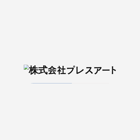
せんだいタウン情報
Kappo 仙台闊歩
S-style
臨時増刊
せんだいタウン情報 S-style
みやぎで働く！
仙台エリアのコミュニティエフエム
ラジオ３