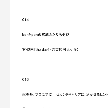
014
bon
と
pon
の宮城ふたりあそび
第
42
回『
the day
』（青葉区国見ケ丘）
016
梁勇基、プロに学ぶ セカンドキャリアに、活かせるヒン