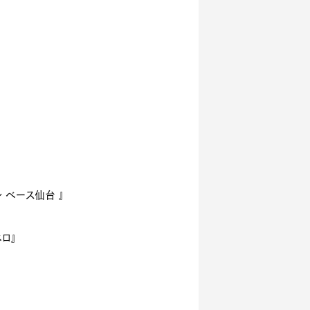
ン ベース仙台 』
ベロ』