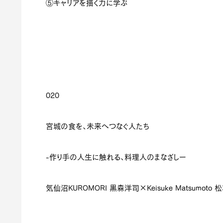
⑤キャリアを描く力に学ぶ
020
宮城の食を、未来へつなぐ人たち
-作り手の人生に触れる、料理人のまなざしー
気仙沼
KUROMORI
黒森洋司×
Keisuke Matsumoto
松