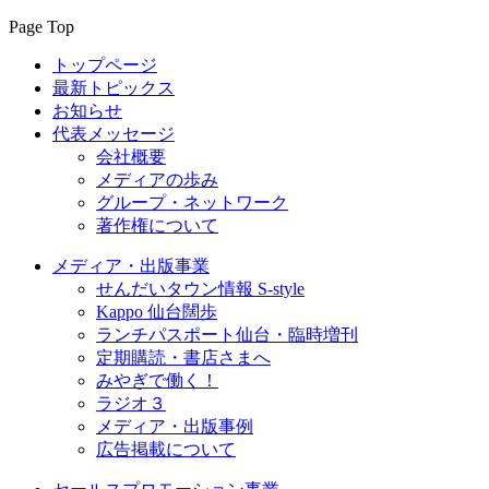
Page Top
トップページ
最新トピックス
お知らせ
代表メッセージ
会社概要
メディアの歩み
グループ・ネットワーク
著作権について
メディア・出版事業
せんだいタウン情報 S-style
Kappo 仙台闊歩
ランチパスポート仙台・臨時増刊
定期購読・書店さまへ
みやぎで働く！
ラジオ３
メディア・出版事例
広告掲載について