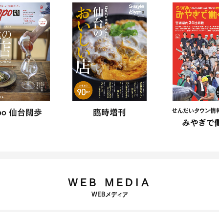
po 仙台闊歩
臨時増刊
せんだいタウン情報 S
みやぎで働
WEB MEDIA
WEBメディア