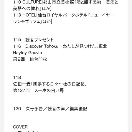
110 CULTURE[郡山市立美術館『酒と醸す美術 美酒と
美器への憧れ』ほか]
113 HOTEL[仙台ロイヤルパークホテル『ニューイヤー
ランチブッフェ』ほか]
115 読者プレゼント
116 Discover Tohoku わたしが見つけた、東北
Hayley Gauvin
第２回 仙台門松
118
佐伯一麦「闊歩する日々～杜の日記帖」
第127回 スーホの白い馬
120 次号予告／読者の声／編集後記
COVER