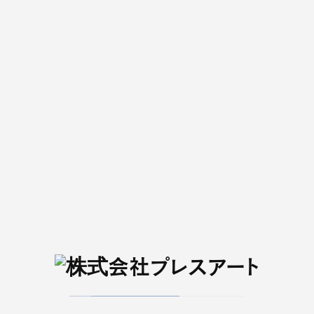
そのほか、新店やイベント情報、「街のANTENNA」「
コーナーもお楽しみに。
【インタビュー】
・のん
・GANG PARADE
Amazonは
こちら
から
この記事をシェアする