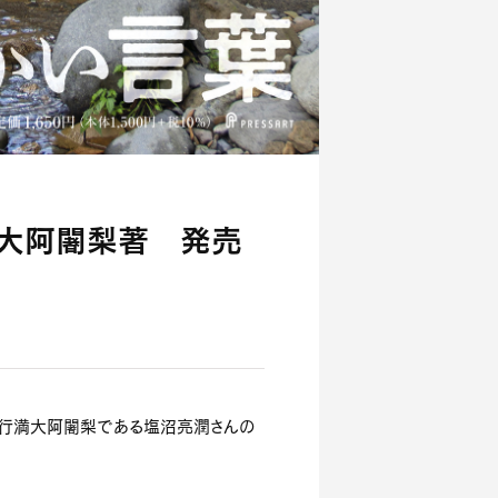
潤大阿闍梨著 発売
大行満大阿闍梨である塩沼亮潤さんの