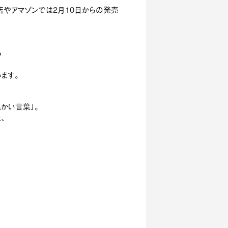
やアマゾンでは2月10日からの発売
る
ます。
かい言葉」。
、