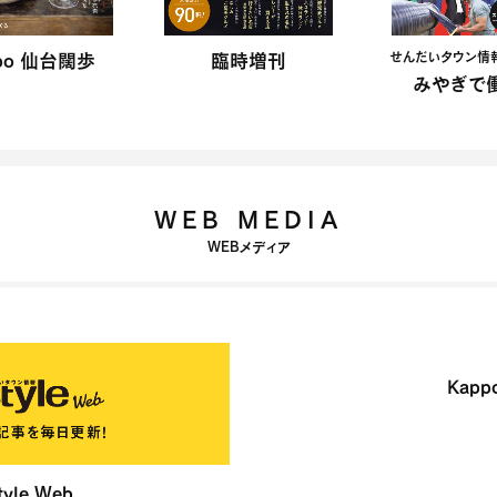
po 仙台闊歩
臨時増刊
せんだいタウン情報 S
みやぎで働
WEB MEDIA
WEBメディア
Kapp
yle Web