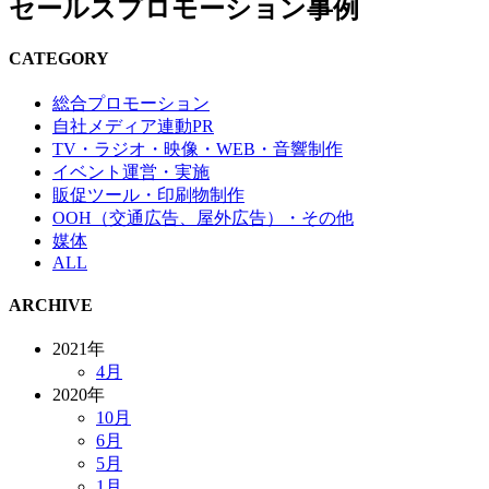
セールスプロモーション事例
CATEGORY
総合プロモーション
自社メディア連動PR
TV・ラジオ・映像・WEB・音響制作
イベント運営・実施
販促ツール・印刷物制作
OOH（交通広告、屋外広告）・その他
媒体
ALL
ARCHIVE
2021年
4月
2020年
10月
6月
5月
1月