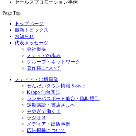
セールスプロモーション事例
Page Top
トップページ
最新トピックス
お知らせ
代表メッセージ
会社概要
メディアの歩み
グループ・ネットワーク
著作権について
メディア・出版事業
せんだいタウン情報 S-style
Kappo 仙台闊歩
ランチパスポート仙台・臨時増刊
定期購読・書店さまへ
みやぎで働く！
ラジオ３
メディア・出版事例
広告掲載について