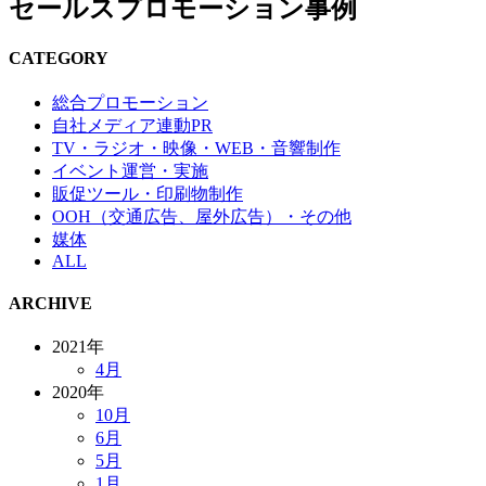
セールスプロモーション事例
CATEGORY
総合プロモーション
自社メディア連動PR
TV・ラジオ・映像・WEB・音響制作
イベント運営・実施
販促ツール・印刷物制作
OOH（交通広告、屋外広告）・その他
媒体
ALL
ARCHIVE
2021年
4月
2020年
10月
6月
5月
1月