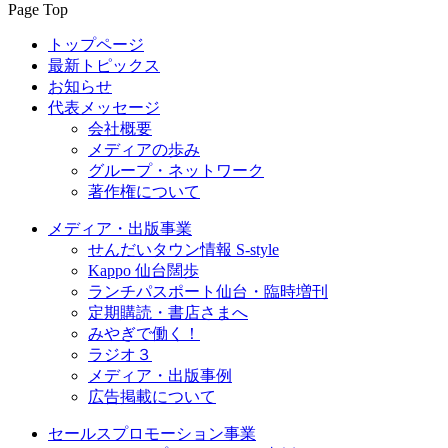
Page Top
トップページ
最新トピックス
お知らせ
代表メッセージ
会社概要
メディアの歩み
グループ・ネットワーク
著作権について
メディア・出版事業
せんだいタウン情報 S-style
Kappo 仙台闊歩
ランチパスポート仙台・臨時増刊
定期購読・書店さまへ
みやぎで働く！
ラジオ３
メディア・出版事例
広告掲載について
セールスプロモーション事業