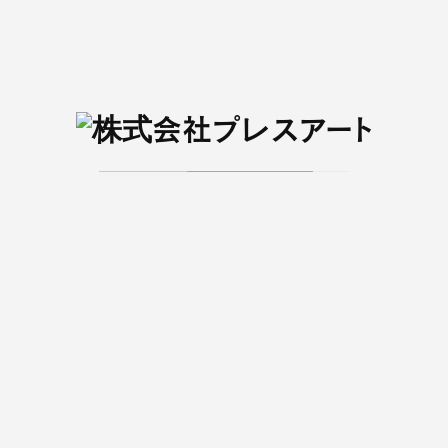
一覧へ戻る
メディア
せんだいタウン情報
Kappo 仙台闊歩
S-style
臨時増刊
せんだいタウン情報 S-style