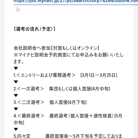
https://job.mynavi.jp/27/pc/search/corp74264/outline.ht
【選考の流れ（予定）】
会社説明会へ参加【対面もしくはオンライン】
※マイナビ説明会予約画面にてお申込みをお願いいたし
ます。
▼
1.＜エントリーおよび書類選考＞ [3月1日～3月25日]
▼
2.＜一次選考＞ 集団もしくは個人面接[4月中旬]
▼
3.＜二次選考＞ 個人面接[4月下旬]
▼
4.＜最終選考＞ 最終選考（個人面接＋適性検査）[5月
中旬]
▼
5.内々定 最終面接後～5月下旬を予定しておりま