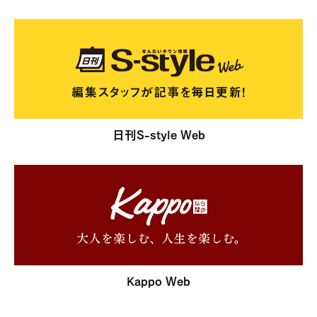
日刊S-style Web
Kappo Web