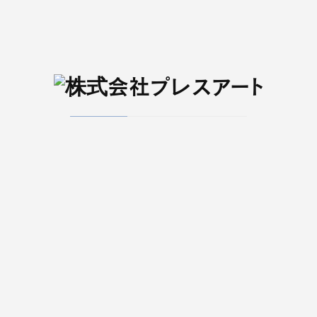
みやぎで働く！
仙台エリアのコミュニティエフエム
ラジオ３
WEBメディア
日刊S-style Web