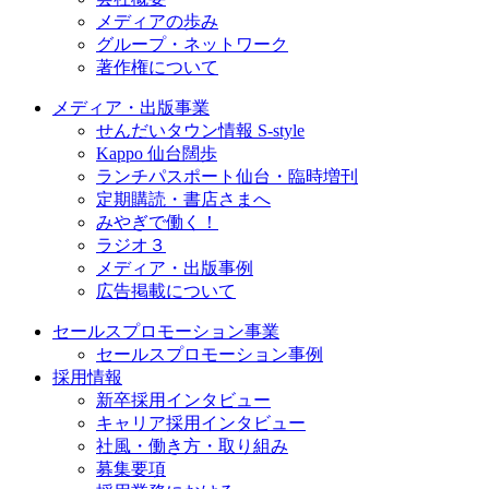
メディアの歩み
グループ・ネットワーク
著作権について
メディア・出版事業
せんだいタウン情報 S-style
Kappo 仙台闊歩
ランチパスポート仙台・臨時増刊
定期購読・書店さまへ
みやぎで働く！
ラジオ３
メディア・出版事例
広告掲載について
セールスプロモーション事業
セールスプロモーション事例
採用情報
新卒採用インタビュー
キャリア採用インタビュー
社風・働き方・取り組み
募集要項