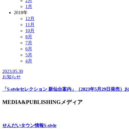
2月
1月
2018年
12月
11月
10月
8月
7月
6月
5月
4月
2023.05.30
お知らせ
「S-styleセレクション 新仙台案内」（2023年5月29日発売
MEDIA&PUBLISHING
メディア
せんだいタウン情報
S-style