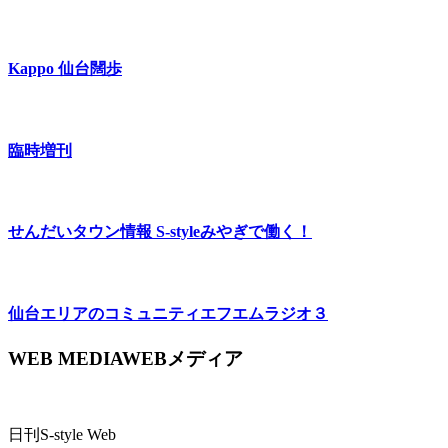
Kappo 仙台闊歩
臨時増刊
せんだいタウン情報 S-style
みやぎで働く！
仙台エリアのコミュニティエフエム
ラジオ３
WEB MEDIA
WEBメディア
日刊S-style Web