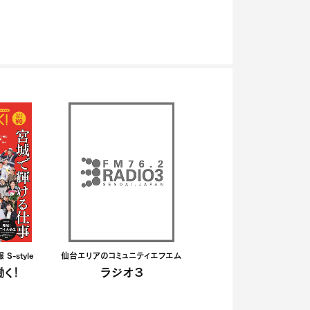
-style
仙台エリアのコミュニティエフエム
く！
ラジオ３