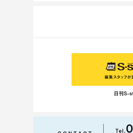
日刊S-st
0
Tel.