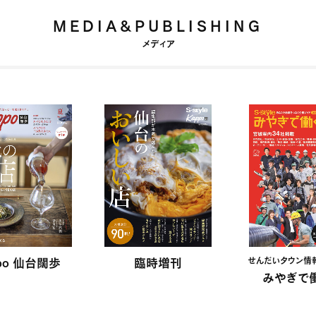
MEDIA&PUBLISHING
メディア
po 仙台闊歩
臨時増刊
せんだいタウン情報 S
みやぎで働