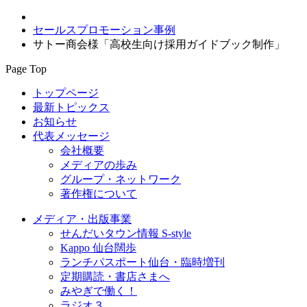
セールスプロモーション事例
サトー商会様「高校生向け採用ガイドブック制作」
Page Top
トップページ
最新トピックス
お知らせ
代表メッセージ
会社概要
メディアの歩み
グループ・ネットワーク
著作権について
メディア・出版事業
せんだいタウン情報 S-style
Kappo 仙台闊歩
ランチパスポート仙台・臨時増刊
定期購読・書店さまへ
みやぎで働く！
ラジオ３