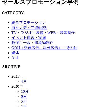
セールスプロモーション事例
CATEGORY
総合プロモーション
自社メディア連動PR
TV・ラジオ・映像・WEB・音響制作
イベント運営・実施
販促ツール・印刷物制作
OOH（交通広告、屋外広告）・その他
媒体
ALL
ARCHIVE
2021年
4月
2020年
10月
6月
5月
1月