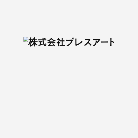
一覧へ戻る
メディア
せんだいタウン情報
Kappo 仙台闊歩
S-style