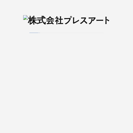
メディア
せんだいタウン情報
Kappo 仙台闊歩
S-style
臨時増刊
せんだいタウン情報 S-style
みやぎで働く！
仙台エリアのコミュニティエフエム
ラジオ３