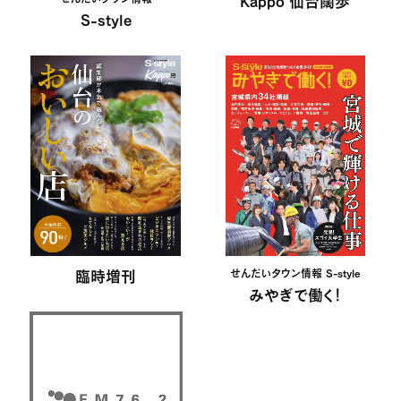
Kappo 仙台闊歩
S-style
臨時増刊
せんだいタウン情報 S-style
みやぎで働く！